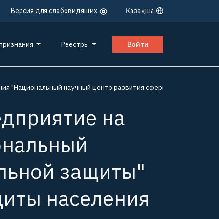
Версия для слабовидящих
Қазақша
 признания
Реестры
Войти
ения "Национальный научный центр развития сферы социальной за
едприятие на
ональный
льной защиты"
щиты населения