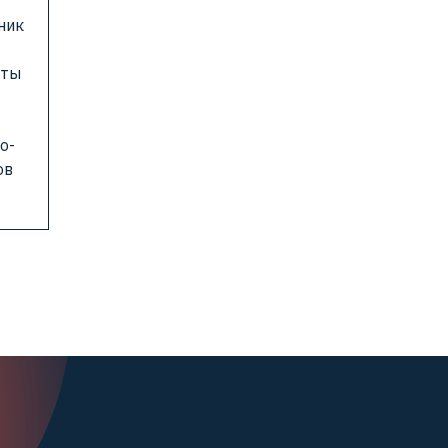
ник
иты
о-
ов