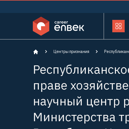
Центры признания
Республикан
Республиканско
праве хозяйств
научный центр 
Министерства т