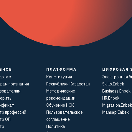
ВНОЕ
ПЛАТФОРМА
ЦИФРОВАЯ 
ертам
Конституция
Электронная б
рам признания
Республики Казахстан
Skills.Enbek
зователям
Методические
Business.Enbek
ерить
рекомендации
HR.Enbek
ификат
Обучение НСК
Migration.Enbek
тр профессий
Пользовательское
Mansap.Enbek
тр ОП
соглашение
тр
Политика