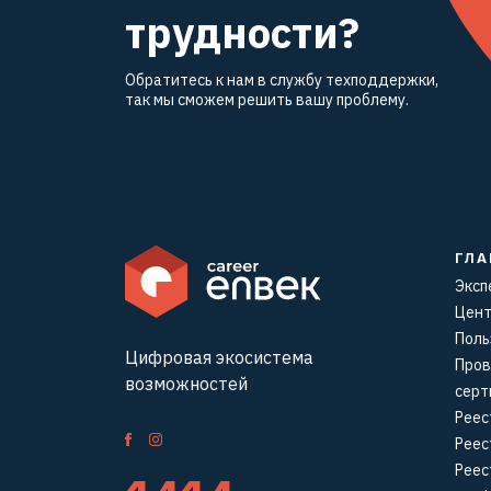
трудности?
Обратитесь к нам в службу техподдержки,
так мы сможем решить вашу проблему.
ГЛА
Эксп
Цент
Поль
Цифровая экосистема
Пров
возможностей
серт
Реес
Реес
Реес