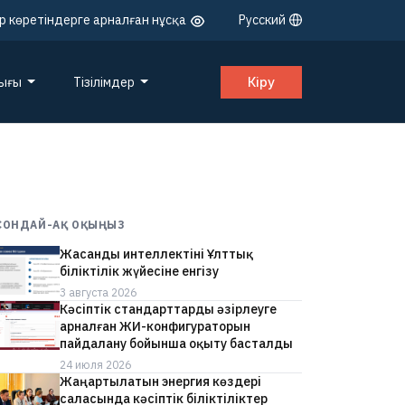
р көретіндерге арналған нұсқа
Русский
лығы
Тізілімдер
Кіру
СОНДАЙ-АҚ ОҚЫҢЫЗ
Жасанды интеллектіні Ұлттық
біліктілік жүйесіне енгізу
3 августа 2026
Кәсіптік стандарттарды әзірлеуге
арналған ЖИ-конфигураторын
пайдалану бойынша оқыту басталды
24 июля 2026
Жаңартылатын энергия көздері
саласында кәсіптік біліктіліктер