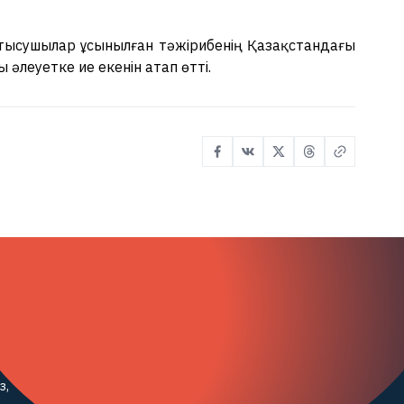
ысушылар ұсынылған тәжірибенің Қазақстандағы
ы әлеуетке ие екенін атап өтті.
з,