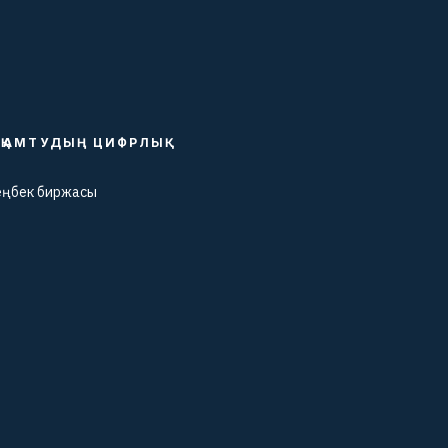
ҚАМТУДЫҢ ЦИФРЛЫҚ
еңбек биржасы