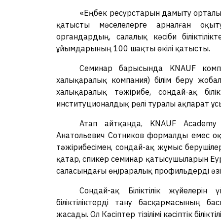
«Еңбек ресурстарын дамыту орталығы
қатысты мәселелерге арналған оқыту
органдардың, салалық кәсіби біліктілік
ұйымдарының 100 шақты өкілі қатысты.
Семинар барысында KNAUF компа
халықаралық компания) білім беру жоба
халықаралық тәжірибе, сондай-ақ білікт
институционалдық рөлі туралы ақпарат ұ
Атап айтқанда, KNAUF Academy 
Анатольевич Сотников формалды емес оқы
тәжірибесімен, сондай-ақ жұмыс берушілер
қатар, спикер семинар қатысушыларын Е
саласындағы өңіраралық профильдерді әзі
Сондай-ақ Біліктілік жүйелерін 
біліктіліктерді тану басқармасының 
жасады. Ол Кәсіптер тізілімі кәсіптік білікт