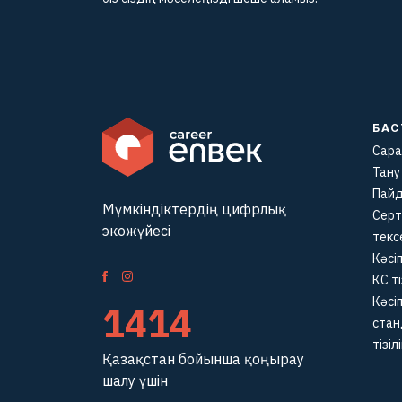
БА
Сара
Тану
Пай
Мүмкіндіктердің цифрлық
Сер
экожүйесі
текс
Кәсіп
КС ті
Кәсіп
1414
ста
тізілі
Қазақстан бойынша қоңырау
шалу үшін