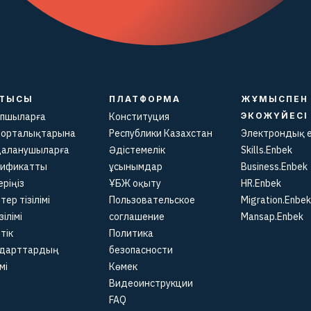
СТЫСЫ
ПЛАТФОРМА
ЖҰМЫСПЕН 
пшыларға
Конституция
ЭКОЖҮЙЕСІ
 орталықтарына
Республики Казахстан
Электрондық 
даланушыларға
Әдістемелік
Skills.Enbek
тификатты
ұсынымдар
Business.Enbek
еріңіз
ҰБЖ оқыту
HR.Enbek
тер тізілімі
Пользовательское
Migration.Enbek
зілімі
соглашение
Mansap.Enbek
тік
Политика
ндарттардың
безопасности
мі
Көмек
Видеоинструкции
FAQ