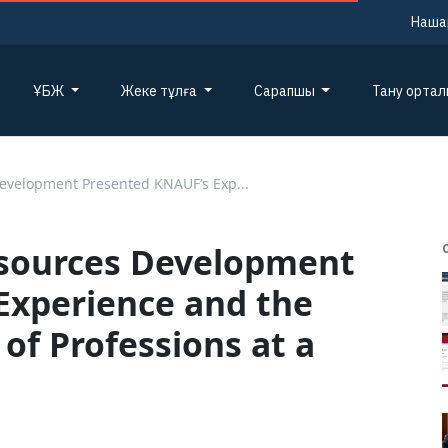
Наша
ҰБЖ
Жеке тұлға
Сарапшы
Тану орта
Development Presented KNAUF’s Exp...
esources Development
Experience and the
 of Professions at a