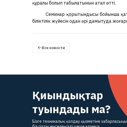
құралы болып табылатынын атап өтті.
Семинар қорытындысы бойынша қат
біліктілік жүйесін одан әрі дамытуда жоғар
Все новости
Қиындықтар
туындады ма?
Бізге техникалық қолдау қызметіне хабарласыңы
біз сіздің мәселеңізді шеше аламыз.