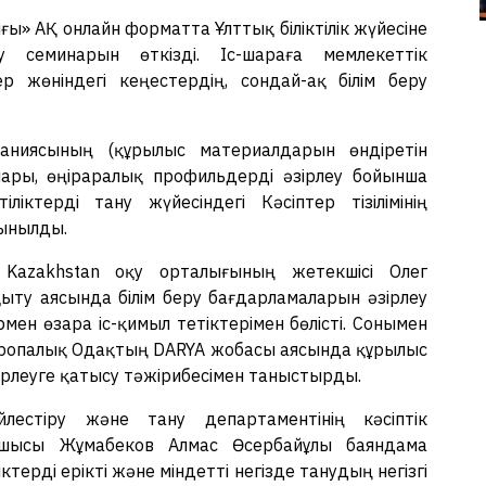
» АҚ онлайн форматта Ұлттық біліктілік жүйесіне
 семинарын өткізді. Іс-шараға мемлекеттік
тер жөніндегі кеңестердің, сондай-ақ білім беру
ниясының (құрылыс материалдарын өндіретін
лары, өңіраралық профильдерді әзірлеу бойынша
іліктерді тану жүйесіндегі Кәсіптер тізілімінің
сынылды.
Kazakhstan оқу орталығының жетекшісі Олег
ту аясында білім беру бағдарламаларын әзірлеу
мен өзара іс-қимыл тетіктерімен бөлісті. Сонымен
уропалық Одақтың DARYA жобасы аясында құрылыс
рлеуге қатысу тәжірибесімен таныстырды.
үйлестіру және тану департаментінің кәсіптік
басшысы Жұмабеков Алмас Өсербайұлы баяндама
іліктерді ерікті және міндетті негізде танудың негізгі