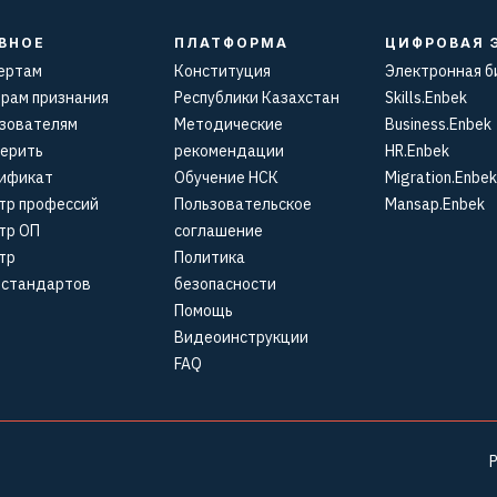
ВНОЕ
ПЛАТФОРМА
ЦИФРОВАЯ 
ертам
Конституция
Электронная б
рам признания
Республики Казахстан
Skills.Enbek
зователям
Методические
Business.Enbek
ерить
рекомендации
HR.Enbek
ификат
Обучение НСК
Migration.Enbek
тр профессий
Пользовательское
Mansap.Enbek
тр ОП
соглашение
тр
Политика
стандартов
безопасности
Помощь
Видеоинструкции
FAQ
Р