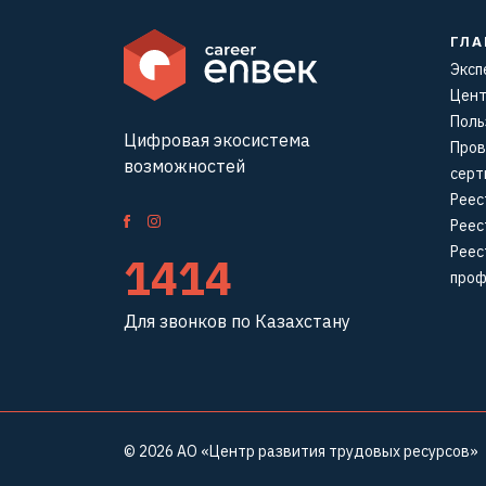
ГЛА
Эксп
Цент
Поль
Цифровая экосистема
Пров
возможностей
серт
Реес
Реес
Реес
1414
проф
Для звонков по Казахстану
© 2026
АО «Центр развития трудовых ресурсов»